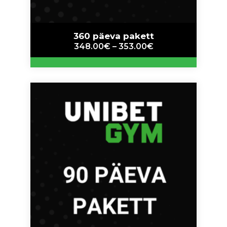
360 päeva pakett
348.00
€
–
353.00
€
This
product
has
multiple
variants.
The
options
may
be
chosen
on
the
product
page