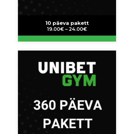
10 päeva pakett
19.00
€
–
24.00
€
This
product
has
multiple
variants.
The
options
may
be
chosen
on
the
product
page