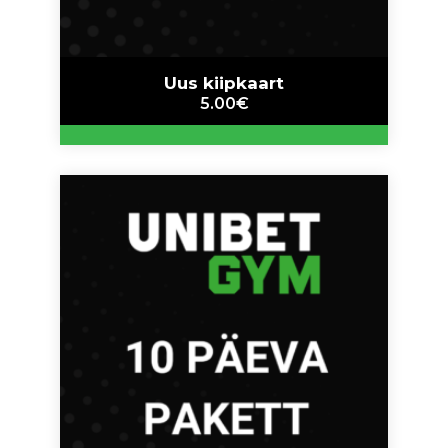
Uus kiipkaart
5.00
€