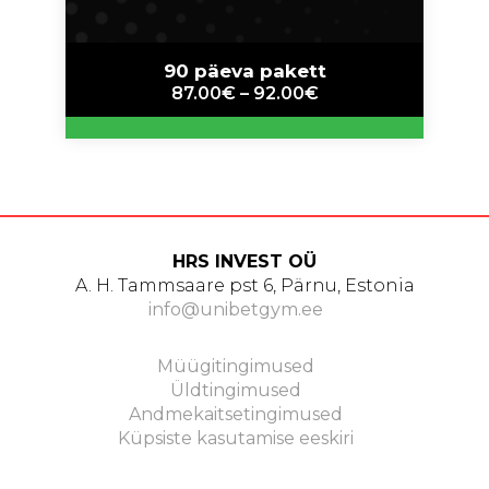
90 päeva pakett
87.00
€
–
92.00
€
This
product
has
multiple
variants.
The
options
HRS INVEST OÜ
may
A. H. Tammsaare pst 6, Pärnu, Estonia
be
info@unibetgym.ee
chosen
on
Müügitingimused
the
Üldtingimused
product
Andmekaitsetingimused
page
Küpsiste kasutamise eeskiri