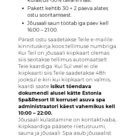
külastus -50% tavahinnast.
Pakett kehtib 30 + 2 päeva alates
ostu sooritamisest.
Jõusaali saun töötab iga päev kell
16:00 – 21:00.
Pärast ostu saadetakse Teile e-mailile
kinnituskirja koos tellimuse numbriga.
Kui Teil on jõusaali kiipkaart olemas
siis seotakse tellimus automaatselt
Teie kaardiga. Kui Sul veel ei ole
kiipkaarti siis Teile saadetakse 48h
jooksul e-kiri kui kiipkaart on valmis,
kaardi saate
isikut tõendava
dokumendi
alusel kätte Estonia
Spa&Resort III korrusel asuva spa
administraatori käest vahemikus kell
10:00 – 22:00.
Jõusaali külastamine on kontaktivaba,
kiipkaardiga pääsete riietusruumi,
sauna ja jõusaali. Spa asub jõusaalist