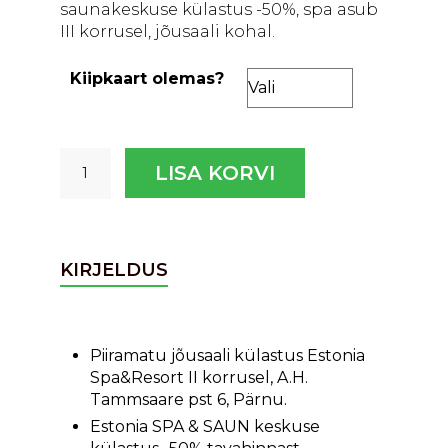
saunakeskuse külastus -50%, spa asub
III korrusel, jõusaali kohal.
Kiipkaart olemas?
30
LISA KORVI
päeva
pakett
kogus
KIRJELDUS
Piiramatu jõusaali külastus Estonia
Spa&Resort II korrusel, A.H.
Tammsaare pst 6, Pärnu.
Estonia SPA & SAUN keskuse