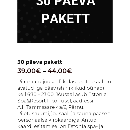
30 päeva pakett
39.00
€
–
44.00
€
Piiramatu jõusaali külastus. Jõusaal on
avatud iga päev (sh riiklikud pühad)
kell 6:30 – 23:00. Jõusaal asub Estonia
Spa&Resort II korrusel, aadressil
A.H.Tammsaare 4a/6, Pärnu.
Riietusruumi, jõusaali ja sauna pääseb
personaalse kiipkaardiga. Antud
kaardi esitamisel on Estonia spa- ja