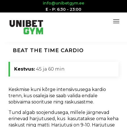
info@unibetgym.ee
E - P: 6:30 - 23:00
BEAT THE TIME CARDIO
Kestvus:
45 ja 60 min
Keskmise kuni kõrge intensiivsusega kardio
trenn, kus osaleja ise saab valida endale
sobivaima soorituse ning raskusastme.
Tund algab soojendusega, millele järgnevad
erinevad harjutused, kus kasutatakse oma keha
raskust ning matti. Harjutusi on 9-10. Harjutuse