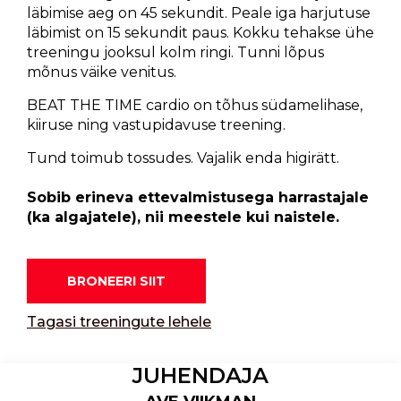
läbimise aeg on 45 sekundit. Peale iga harjutuse
läbimist on 15 sekundit paus. Kokku tehakse ühe
treeningu jooksul kolm ringi. Tunni lõpus
mõnus väike venitus.
BEAT THE TIME cardio on tõhus südamelihase,
kiiruse ning vastupidavuse treening.
Tund toimub tossudes. Vajalik enda higirätt.
Sobib erineva ettevalmistusega harrastajale
(ka algajatele), nii meestele kui naistele.
BRONEERI SIIT
Tagasi treeningute lehele
JUHENDAJA