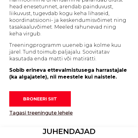
head enesetunnet, arendab painduvust,
liikuvust, tugevdab kogu keha lihaseid,
koordinatsiooni- ja keskendumisvõimet ning
tasakaaluvõimet. Meeled rahunevad ning
keha virgub.
Treeningprogramm uueneb iga kolme kuu
järel. Tund toimub paljajalu. Soovitatav
kasutada enda matti või matirätti.
Sobib erineva ettevalmistusega harrastajale
(ka algajatele), nii meestele kui naistele.
BRONEERI SIIT
Tagasi treeningute lehele
JUHENDAJAD