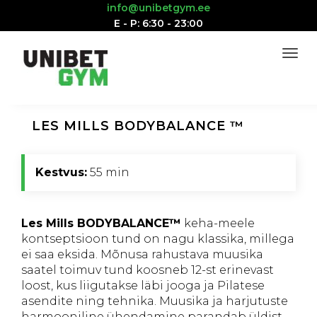
info@unibetgym.ee
E - P: 6:30 - 23:00
LES MILLS BODYBALANCE ™
Kestvus:
55 min
Les Mills BODYBALANCE™
keha-meele
kontseptsioon tund on nagu klassika, millega
ei saa eksida. Mõnusa rahustava muusika
saatel toimuv tund koosneb 12-st erinevast
loost, kus liigutakse läbi jooga ja Pilatese
asendite ning tehnika. Muusika ja harjutuste
harmooniline ühendamine parandab üldist