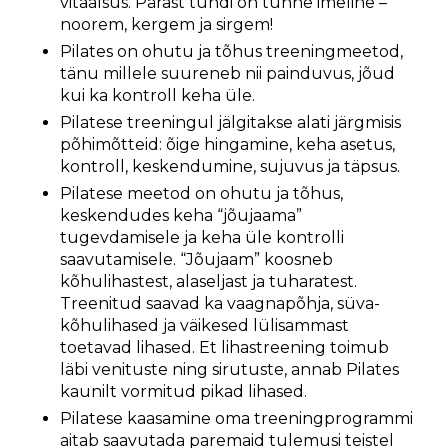
vitaalsus. Pärast tundi on tunne imeline –
noorem, kergem ja sirgem!
Pilates on ohutu ja tõhus treeningmeetod,
tänu millele suureneb nii painduvus, jõud
kui ka kontroll keha üle.
Pilatese treeningul jälgitakse alati järgmisis
põhimõtteid: õige hingamine, keha asetus,
kontroll, keskendumine, sujuvus ja täpsus.
Pilatese meetod on ohutu ja tõhus,
keskendudes keha “jõujaama”
tugevdamisele ja keha üle kontrolli
saavutamisele. “Jõujaam” koosneb
kõhulihastest, alaseljast ja tuharatest.
Treenitud saavad ka vaagnapõhja, süva-
kõhulihased ja väikesed lülisammast
toetavad lihased. Et lihastreening toimub
läbi venituste ning sirutuste, annab Pilates
kaunilt vormitud pikad lihased.
Pilatese kaasamine oma treeningprogrammi
aitab saavutada paremaid tulemusi teistel