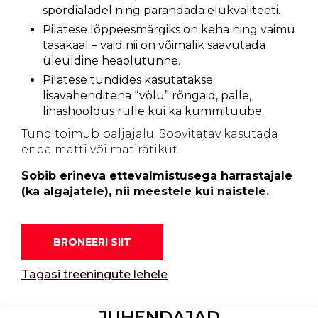
spordialadel ning parandada elukvaliteeti.
Pilatese lõppeesmärgiks on keha ning vaimu
tasakaal – vaid nii on võimalik saavutada
üleüldine heaolutunne.
Pilatese tundides kasutatakse
lisavahenditena “võlu” rõngaid, palle,
lihashooldus rulle kui ka kummituube.
Tund toimub paljajalu. Soovitatav kasutada
enda matti või matirätikut.
Sobib erineva ettevalmistusega harrastajale
(ka algajatele), nii meestele kui naistele.
BRONEERI SIIT
Tagasi treeningute lehele
JUHENDAJAD