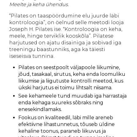
Meelte ja keha ühendus.
“Pilates on taaspöördumine elu juurde läbi
kontroloogia”, on öelnud selle meetodi looja
Joseph H. Pilates ise. “Kontroloogia on keha,
meele, hinge terviklik kooskõla”. Pilatese
harjutused on ajatu disainiga ja sobivad iga
treeningu baastunniks, aga ka täiesti
iseseisva tunnina.
Pilates on seestpoolt väljapoole liikumine,
jõud, tasakaal, sirutus, keha enda loomuliku
liikumise ja liigutuste kontrolli meetod, kus
ükski harjutus ei toimu lihtsalt niisama.
See kehameele tund muudab iga harrastaja
enda kehaga suureks sõbraks ning
enesekindlamaks.
Fookus on kvaliteedil, läbi mille areneb
efektiivne lihastunnetus, tõuseb üldine
kehaline toonus, paraneb liikuvus ja