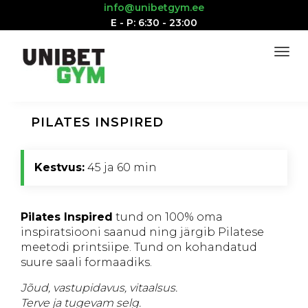
info@unibetgym.ee
E - P: 6:30 - 23:00
PILATES INSPIRED
Kestvus:
45 ja 60 min
Pilates Inspired
tund on 100% oma
inspiratsiooni saanud ning järgib Pilatese
meetodi printsiipe. Tund on kohandatud
suure saali formaadiks.
Jõud, vastupidavus, vitaalsus.
Terve ja tugevam selg.