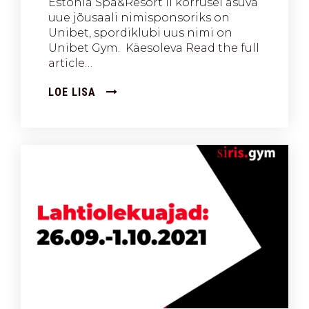
Estonia Spa&Resort II korrusel asuva
uue jõusaali nimisponsoriks on
Unibet, spordiklubi uus nimi on
Unibet Gym. Käesoleva
Read the full
article…
LOE LISA