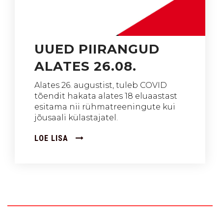
UUED PIIRANGUD
ALATES 26.08.
Alates 26. augustist, tuleb COVID
tõendit hakata alates 18 eluaastast
esitama nii rühmatreeningute kui
jõusaali külastajatel.
LOE LISA