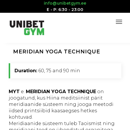
info@unibetgym.ee
E - P: 6:30 - 23:00
MERIDIAN YOGA TECHNIQUE
Duration:
60, 75 and 90 min
MYT
e.
MERIDIAN YOGA TECHNIQUE
on
joogatund, kus Hiina meditsiinist pärit
meridiaanide süsteem ning jooga meetodi
iidsed printsiibid kaasaegses hetkes
kohtuvad.
Meridiaanide süsteem tuleb Taoismist ning
meridiaani teed on ühendatud organitega,