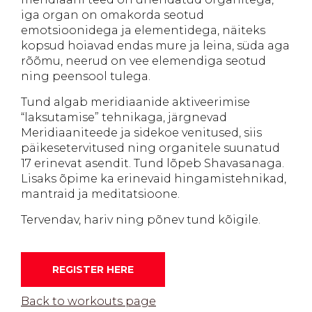
iga organ on omakorda seotud
emotsioonidega ja elementidega, näiteks
kopsud hoiavad endas mure ja leina, süda aga
rõõmu, neerud on vee elemendiga seotud
ning peensool tulega.
Tund algab meridiaanide aktiveerimise
“laksutamise” tehnikaga, järgnevad
Meridiaaniteede ja sidekoe venitused, siis
päikesetervitused ning organitele suunatud
17 erinevat asendit. Tund lõpeb Shavasanaga.
Lisaks õpime ka erinevaid hingamistehnikad,
mantraid ja meditatsioone.
Tervendav, hariv ning põnev tund kõigile.
REGISTER HERE
Back to workouts page