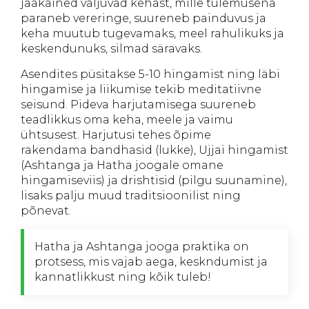
jääkained väljuvad kehast, mille tulemusena
paraneb vereringe, suureneb painduvus ja
keha muutub tugevamaks, meel rahulikuks ja
keskendunuks, silmad säravaks.
Asendites püsitakse 5-10 hingamist ning läbi
hingamise ja liikumise tekib meditatiivne
seisund. Pideva harjutamisega suureneb
teadlikkus oma keha, meele ja vaimu
ühtsusest. Harjutusi tehes õpime
rakendama bandhasid (lukke), Ujjai hingamist
(Ashtanga ja Hatha joogale omane
hingamiseviis) ja drishtisid (pilgu suunamine),
lisaks palju muud traditsioonilist ning
põnevat.
Hatha ja Ashtanga jooga praktika on
protsess, mis vajab aega, keskndumist ja
kannatlikkust ning kõik tuleb!