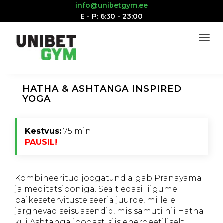
info@unibetgym.ee
E - P: 6:30 - 23:00
HATHA & ASHTANGA INSPIRED
YOGA
Kestvus:
75 min
PAUSIL!
Kombineeritud joogatund algab Pranayama
ja meditatsiooniga. Sealt edasi liigume
päikesetervituste seeria juurde, millele
järgnevad seisuasendid, mis samuti nii Hatha
kui Ashtanga joogast, siis energeetiliselt