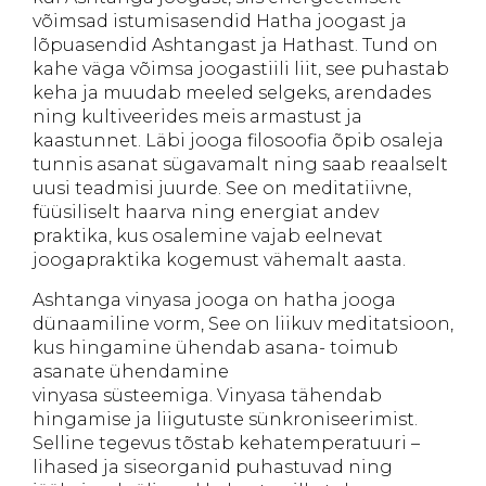
võimsad istumisasendid Hatha joogast ja
lõpuasendid Ashtangast ja Hathast. Tund on
kahe väga võimsa joogastiili liit, see puhastab
keha ja muudab meeled selgeks, arendades
ning kultiveerides meis armastust ja
kaastunnet. Läbi jooga filosoofia õpib osaleja
tunnis asanat sügavamalt ning saab reaalselt
uusi teadmisi juurde. See on meditatiivne,
füüsiliselt haarva ning energiat andev
praktika, kus osalemine vajab eelnevat
joogapraktika kogemust vähemalt aasta.
Ashtanga vinyasa jooga on hatha jooga
dünaamiline vorm, See on liikuv meditatsioon,
kus hingamine ühendab asana- toimub
asanate ühendamine
vinyasa süsteemiga. Vinyasa tähendab
hingamise ja liigutuste sünkroniseerimist.
Selline tegevus tõstab kehatemperatuuri –
lihased ja siseorganid puhastuvad ning