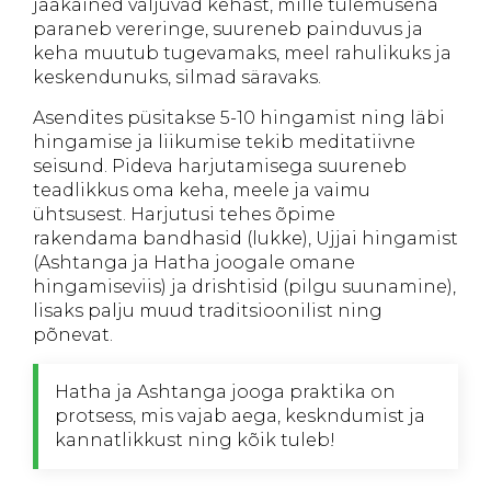
jääkained väljuvad kehast, mille tulemusena
paraneb vereringe, suureneb painduvus ja
keha muutub tugevamaks, meel rahulikuks ja
keskendunuks, silmad säravaks.
Asendites püsitakse 5-10 hingamist ning läbi
hingamise ja liikumise tekib meditatiivne
seisund. Pideva harjutamisega suureneb
teadlikkus oma keha, meele ja vaimu
ühtsusest. Harjutusi tehes õpime
rakendama bandhasid (lukke), Ujjai hingamist
(Ashtanga ja Hatha joogale omane
hingamiseviis) ja drishtisid (pilgu suunamine),
lisaks palju muud traditsioonilist ning
põnevat.
Hatha ja Ashtanga jooga praktika on
protsess, mis vajab aega, keskndumist ja
kannatlikkust ning kõik tuleb!