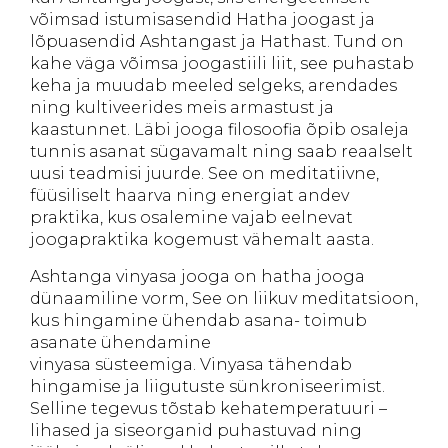
võimsad istumisasendid Hatha joogast ja
lõpuasendid Ashtangast ja Hathast. Tund on
kahe väga võimsa joogastiili liit, see puhastab
keha ja muudab meeled selgeks, arendades
ning kultiveerides meis armastust ja
kaastunnet. Läbi jooga filosoofia õpib osaleja
tunnis asanat sügavamalt ning saab reaalselt
uusi teadmisi juurde. See on meditatiivne,
füüsiliselt haarva ning energiat andev
praktika, kus osalemine vajab eelnevat
joogapraktika kogemust vähemalt aasta.
Ashtanga vinyasa jooga on hatha jooga
dünaamiline vorm, See on liikuv meditatsioon,
kus hingamine ühendab asana- toimub
asanate ühendamine
vinyasa süsteemiga. Vinyasa tähendab
hingamise ja liigutuste sünkroniseerimist.
Selline tegevus tõstab kehatemperatuuri –
lihased ja siseorganid puhastuvad ning