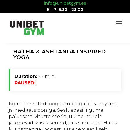
info@unibetgym.ee
E - P: 6:30 - 23:00
HATHA & ASHTANGA INSPIRED
YOGA
Duration:
75 min
PAUSED!
Kombineeritud joogatund algab Pranayama
ja meditatsiooniga. Sealt edasi liigume
päikesetervituste seeria juurde, millele
järgnevad seisuasendid, mis samuti nii Hatha
kui Ashtanga joogast, siis energeetiliselt